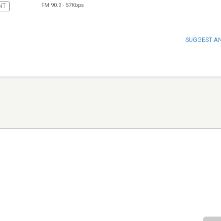
FM 90.9
-
57Kbps
NT
SUGGEST A