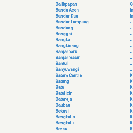
Balikpapan
G
Banda Aceh
I
Bandar Dua
I
Bandar Lampung
J
Bandung
J
Banggai
J
Bangka
J
Bangkinang
J
Banjarbaru
J
Banjarmasin
J
Bantul
J
Banyuwangi
J
Batam Centre
K
Batang
K
Batu
K
Batulicin
K
Baturaja
K
Baubau
K
Bekasi
K
Bengkalis
K
Bengkulu
K
Berau
K