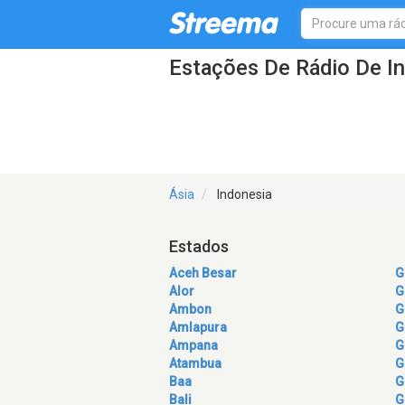
Estações De Rádio De I
Ásia
Indonesia
Estados
Aceh Besar
G
Alor
G
Ambon
G
Amlapura
G
Ampana
G
Atambua
G
Baa
G
Bali
G