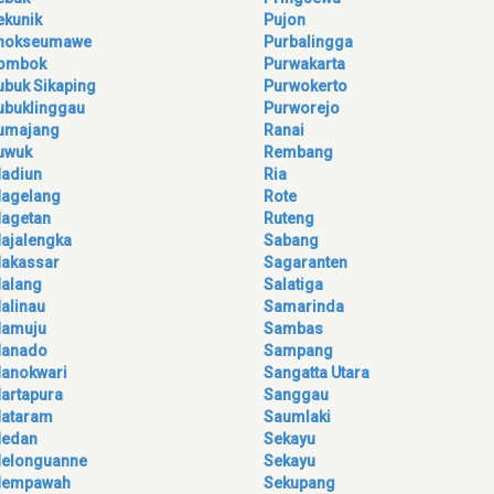
ekunik
Pujon
hokseumawe
Purbalingga
ombok
Purwakarta
ubuk Sikaping
Purwokerto
ubuklinggau
Purworejo
umajang
Ranai
uwuk
Rembang
adiun
Ria
agelang
Rote
agetan
Ruteng
ajalengka
Sabang
akassar
Sagaranten
alang
Salatiga
alinau
Samarinda
amuju
Sambas
anado
Sampang
anokwari
Sangatta Utara
artapura
Sanggau
ataram
Saumlaki
edan
Sekayu
elonguanne
Sekayu
empawah
Sekupang