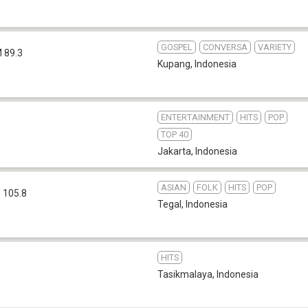
GOSPEL
CONVERSA
VARIETY
 89.3
Kupang
,
Indonesia
ENTERTAINMENT
HITS
POP
TOP 40
Jakarta
,
Indonesia
ASIAN
FOLK
HITS
POP
 105.8
Tegal
,
Indonesia
HITS
Tasikmalaya
,
Indonesia