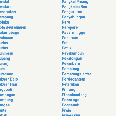
endal
Pangkal Pinang
endari
Pangkalan Bun
erobokan
Pangururan
etapang
Panyabungan
olaka
Pare
ota Beureunuen
Parepare
otamobagu
Pasarminggu
raksaan
Pasuruan
udus
Pati
udus
Patuk
uningan
Payakumbuh
upang
Pekalongan
uranji
Pekanbaru
uta
Pemalang
utacane
Pematangsiantar
abuan Bajo
Perdagangan
abuan Haji
Petarukan
aguboti
Pinrang
amongan
Plosokandang
ampung
Ponorogo
angsa
Pontianak
anta
Praja
ebak
Pringsewu