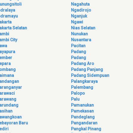
unungsitoli
Nagahuta
ndralaya
Ngadirojo
ndramayu
Nganjuk
akarta
Ngawi
akarta Selatan
Nias Selatan
ambi
Nunukan
ambi City
Nusantara
awa
Pacitan
ayapura
Padang
ember
Padang
epara
Padang Aro
ombang
Padang Panjang
aimana
Padang Sidempuan
andangan
Palangkaraya
aranganyar
Palembang
arawaci
Palopo
arawang
Palu
arundang
Pamanukan
asihan
Pamekasan
awangkoan
Pandeglang
ebayoran Baru
Pangandaran
ediri
Pangkal Pinang