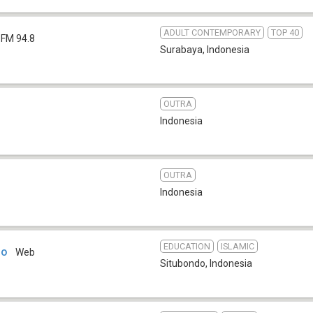
ADULT CONTEMPORARY
TOP 40
FM 94.8
Surabaya
,
Indonesia
OUTRA
Indonesia
OUTRA
Indonesia
EDUCATION
ISLAMIC
do
Web
Situbondo
,
Indonesia