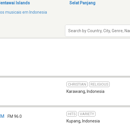
entawai Islands
Selat Panjang
eros musicais em Indonesia
CHRISTIAN
RELIGIOUS
Karawang
,
Indonesia
HITS
VARIETY
FM
FM 96.0
Kupang
,
Indonesia