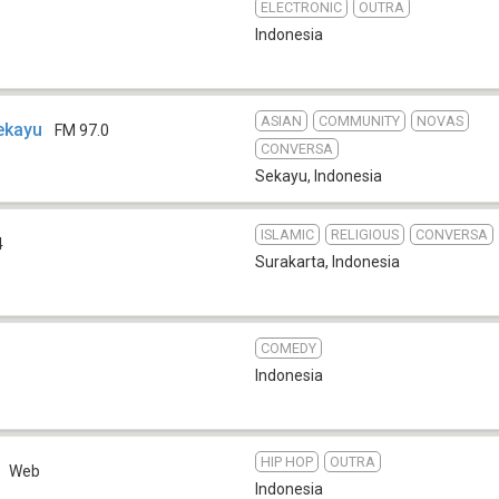
ELECTRONIC
OUTRA
Indonesia
ASIAN
COMMUNITY
NOVAS
ekayu
FM 97.0
CONVERSA
Sekayu
,
Indonesia
ISLAMIC
RELIGIOUS
CONVERSA
4
Surakarta
,
Indonesia
COMEDY
Indonesia
HIP HOP
OUTRA
Web
Indonesia