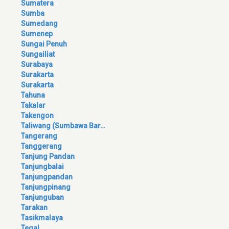
Sumatera
Sumba
Sumedang
Sumenep
Sungai Penuh
Sungailiat
Surabaya
Surakarta
Surakarta
Tahuna
Takalar
Takengon
Taliwang (Sumbawa Bar…
Tangerang
Tanggerang
Tanjung Pandan
Tanjungbalai
Tanjungpandan
Tanjungpinang
Tanjunguban
Tarakan
Tasikmalaya
Tegal