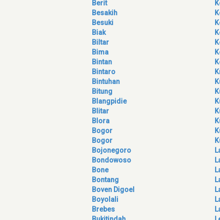
Berit
K
Besakih
K
Besuki
K
Biak
K
Biltar
K
Bima
K
Bintan
K
Bintaro
K
Bintuhan
K
Bitung
K
Blangpidie
K
Blitar
K
Blora
K
Bogor
K
Bogor
K
Bojonegoro
L
Bondowoso
L
Bone
L
Bontang
L
Boven Digoel
L
Boyolali
L
Brebes
L
Bukitindah
L