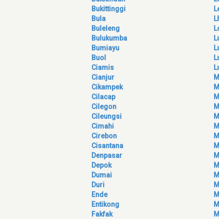
Bukittinggi
L
Bula
L
Buleleng
L
Bulukumba
L
Bumiayu
L
Buol
L
Ciamis
L
Cianjur
M
Cikampek
M
Cilacap
M
Cilegon
M
Cileungsi
M
Cimahi
M
Cirebon
M
Cisantana
M
Denpasar
M
Depok
M
Dumai
M
Duri
M
Ende
M
Entikong
M
Fakfak
M