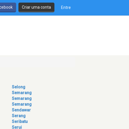
cebook
Criar uma conta
Entre
Selong
Semarang
Semarang
Semarang
Sendawar
Serang
Seribatu
Serui