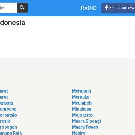
RÁDIO
Entre com Fa
ndonesia
arut
Merangin
arut
Merauke
enteng
Meulaboh
ombong
Minahasa
orontalo
Mojokerto
resik
Muara Sipongi
robogan
Muara Teweh
unung Raja
Nabire