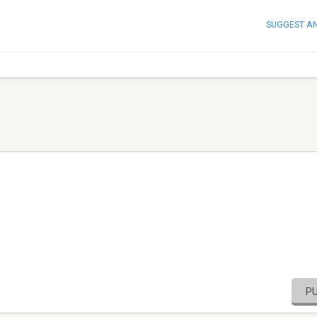
SUGGEST A
P