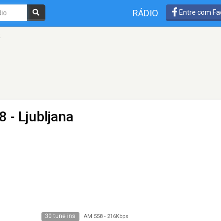
RÁDIO
Entre com Fa
R
 - Ljubljana
30 tune ins
AM 558
-
216Kbps