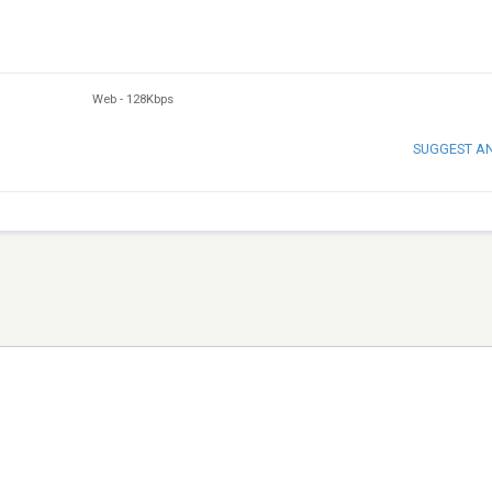
Web
-
128Kbps
SUGGEST A