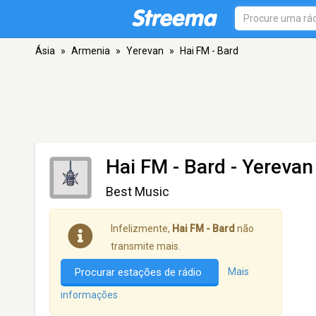
Ásia
»
Armenia
»
Yerevan
»
Hai FM - Bard
Hai FM - Bard
- Yerevan
Best Music
Infelizmente,
Hai FM - Bard
não
transmite mais.
Procurar estações de rádio
Mais
informações