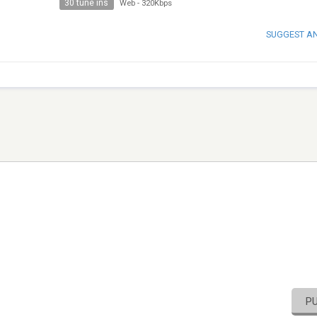
30 tune ins
Web
-
320Kbps
SUGGEST A
P