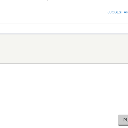
SUGGEST A
P