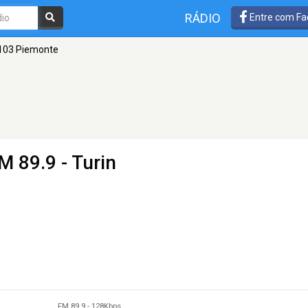
RÁDIO
Entre com Fa
103 Piemonte
M 89.9 - Turin
FM 89.9
-
128Kbps