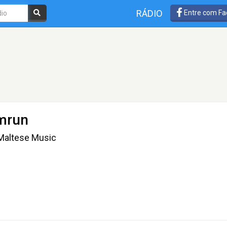
RÁDIO
Entre com Fa
mrun
 Maltese Music