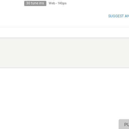
30 tune ins
Web
-
1Kbps
SUGGEST A
P