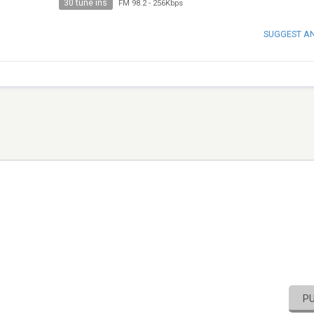
30 tune ins
FM 98.2
-
256Kbps
SUGGEST A
P