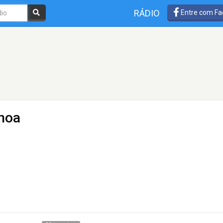
RÁDIO
Entre com Fa
enoa