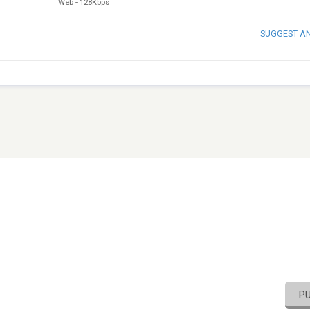
Web
-
128Kbps
SUGGEST A
P