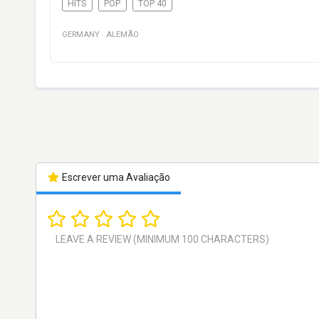
HITS
POP
TOP 40
GERMANY
·
ALEMÃO
Escrever uma Avaliação