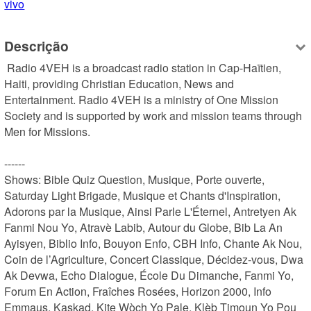
vivo
Descrição
 Radio 4VEH is a broadcast radio station in Cap-Haïtien, 
Haiti, providing Christian Education, News and 
Entertainment. Radio 4VEH is a ministry of One Mission 
Society and is supported by work and mission teams through 
Men for Missions.

------

Shows: Bible Quiz Question, Musique, Porte ouverte, 
Saturday Light Brigade, Musique et Chants d'Inspiration, 
Adorons par la Musique, Ainsi Parle L'Éternel, Antretyen Ak 
Fanmi Nou Yo, Atravè Labib, Autour du Globe, Bib La An 
Ayisyen, Biblio Info, Bouyon Enfo, CBH Info, Chante Ak Nou, 
Coin de l’Agriculture, Concert Classique, Décidez-vous, Dwa 
Ak Devwa, Echo Dialogue, École Du Dimanche, Fanmi Yo, 
Forum En Action, Fraîches Rosées, Horizon 2000, Info 
Emmaus, Kaskad, Kite Wòch Yo Pale, Klèb Timoun Yo Pou 