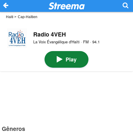
Haiti
>
Cap-Haïtien
Radio 4VEH
La Voix Évangélique d'Haïti · FM · 94.1
Play
Gêneros