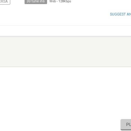
30 tune ins
ERSA
Web
-
128Kbps
SUGGEST A
P