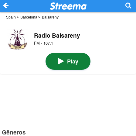
Spain
>
Barcelona
>
Balsareny
Radio Balsareny
FM · 107.1
Play
Gêneros