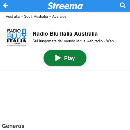
Australia
>
South Australia
>
Adelaide
Radio Blu Italia Australia
Sul lungomare del mondo la tua web radio · Web
Play
Gêneros