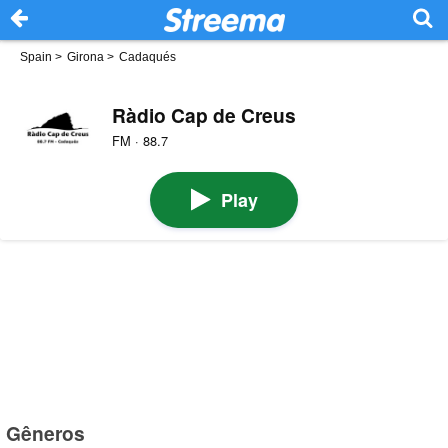
Spain
>
Girona
>
Cadaqués
Ràdio Cap de Creus
FM · 88.7
Play
Gêneros