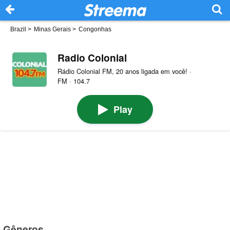
Brazil
>
Minas Gerais
>
Congonhas
Radio Colonial
Rádio Colonial FM, 20 anos ligada em você! ·
FM · 104.7
Play
Gêneros