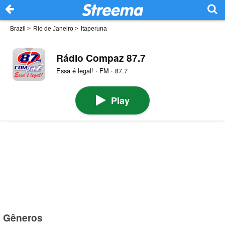
Brazil
>
Rio de Janeiro
>
Itaperuna
Rádio Compaz 87.7
Essa é legal! · FM · 87.7
Play
Gêneros