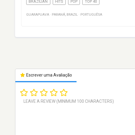
BRAZILIAN
HITS
POP
TOP 40
GUARAPUAVA
·
PARANÁ
,
BRAZIL
·
PORTUGUÊSA
Escrever uma Avaliação