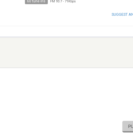
60 tune ins
FM 93.7
-
71Kbps
SUGGEST A
P