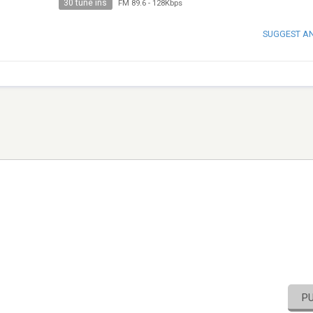
30 tune ins
FM 89.6
-
128Kbps
SUGGEST A
P