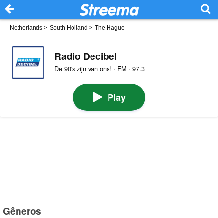
Netherlands
>
South Holland
>
The Hague
Radio Decibel
De 90's zijn van ons! · FM · 97.3
Play
Gêneros