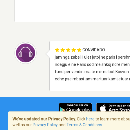
CONVIDADO
jam nga zabeli i ulet jetoj ne paris i per
ndegju e ne Paris sod me shkoj ndre mend 
fund per vendin ma te mir ne bot Kosven 
edhe pse mbasi jam martuar kam jetuar n
We’ve updated our Privacy Policy.
Click
here
to learn more about
well as our
Privacy Policy
and
Terms & Conditions
.
Termos de Serviço
/
Política de privaci