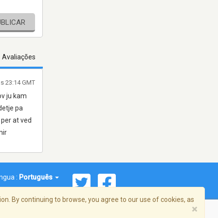
UBLICAR
s Avaliações
às 23:14 GMT
sov ju kam
detje pa
 per at ved
mir
íngua :
Português
on. By continuing to browse, you agree to our use of cookies, as
×
reema, Inc. Todos os direitos reservados