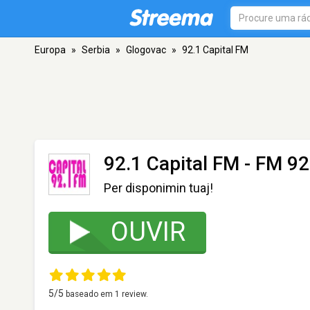
Europa
»
Serbia
»
Glogovac
»
92.1 Capital FM
92.1 Capital FM
- FM 92
Per disponimin tuaj!
OUVIR
5
/5
baseado em
1
review.