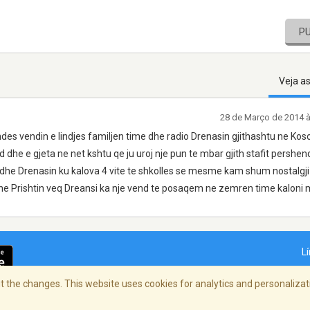
P
Veja a
28 de Março de 2014 
shndes vendin e lindjes familjen time dhe radio Drenasin gjithashtu ne Ko
dhe e gjeta ne net kshtu qe ju uroj nje pun te mbar gjith stafit pershen
dhe Drenasin ku kalova 4 vite te shkolles se mesme kam shum nostalgji
e Prishtin veq Dreansi ka nje vend te posaqem ne zemren time kaloni 
L
 the changes. This website uses cookies for analytics and personalizati
dade
/
Copyright Policy
/
AdChoices
© 2026 St