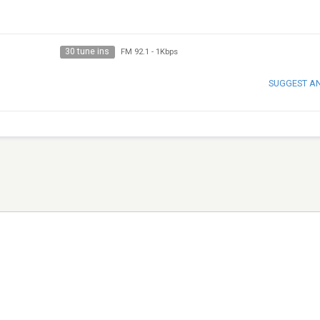
30 tune ins
FM 92.1
-
1Kbps
SUGGEST A