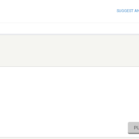
SUGGEST A
P