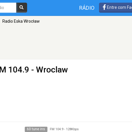
RÁDIO
Entre com Fa
Radio Eska Wrocław
M 104.9 - Wroclaw
60 tune ins
FM 104.9
-
128Kbps