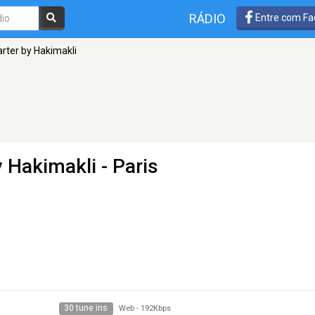
RÁDIO
Entre com Fa
arter by Hakimakli
y Hakimakli
- Paris
30 tune ins
Web
-
192Kbps