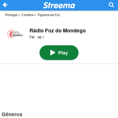
Portugal
>
Coimbra
>
Figueira da Foz
Rádio Foz do Mondego
FM · 99.1
Play
Gêneros