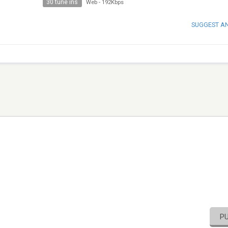
30 tune ins
Web
-
192Kbps
SUGGEST A
P