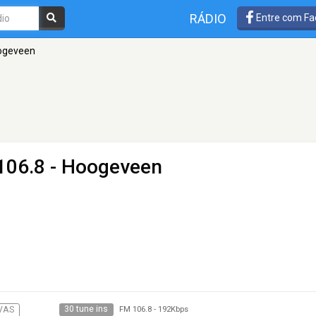
RÁDIO
Entre com Fa
ogeveen
106.8 - Hoogeveen
30 tune ins
VAS
FM 106.8
-
192Kbps