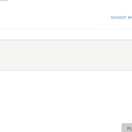
SUGGEST A
P