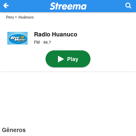
Peru
>
Huánuco
Radio Huanuco
FM · 94.7
Play
Gêneros