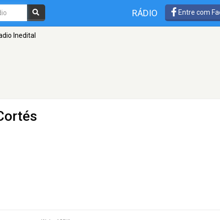
RÁDIO
Entre com Fa
adio Inedital
Cortés