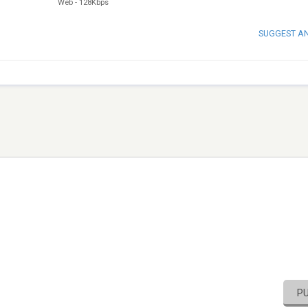
Web
-
128Kbps
SUGGEST A
P