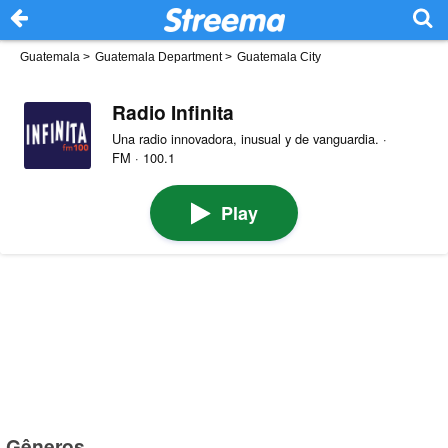
Guatemala
>
Guatemala Department
>
Guatemala City
Radio Infinita
Una radio innovadora, inusual y de vanguardia. ·
FM · 100.1
Play
Gêneros