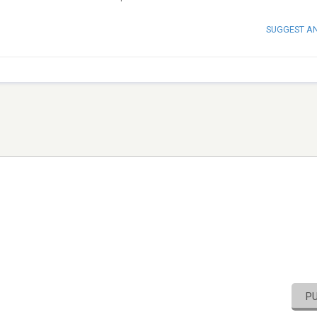
SUGGEST A
P