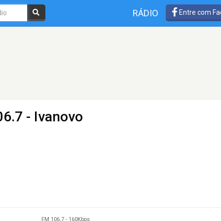
RÁDIO
Entre com Fa
6.7 - Ivanovo
FM 106.7
-
160Kbps