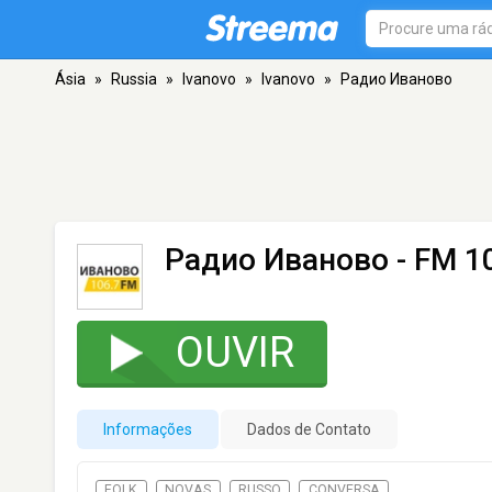
Ásia
»
Russia
»
Ivanovo
»
Ivanovo
»
Радио Иваново
Радио Иваново
- FM 10
OUVIR
Informações
Dados de Contato
FOLK
NOVAS
RUSSO
CONVERSA