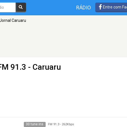
RÁDIO
Entre com Fa
Jornal Caruaru
FM 91.3 - Caruaru
30 tune ins
FM 91.3
-
262Kbps