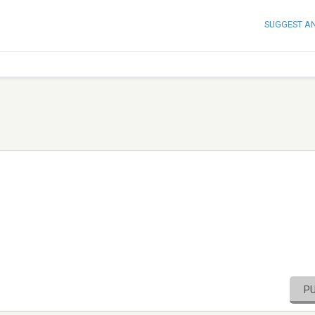
SUGGEST A
P