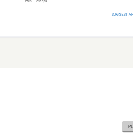
Web
-
128Kbps
SUGGEST A
P