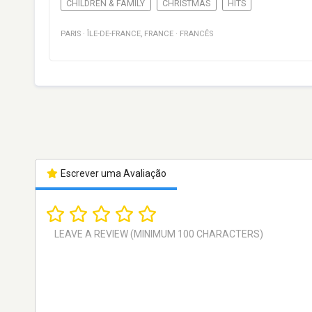
CHILDREN & FAMILY
CHRISTMAS
HITS
PARIS
·
ÎLE-DE-FRANCE
,
FRANCE
·
FRANCÊS
Escrever uma Avaliação