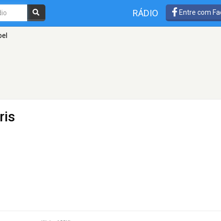
RÁDIO
Entre com Fa
oel
ris