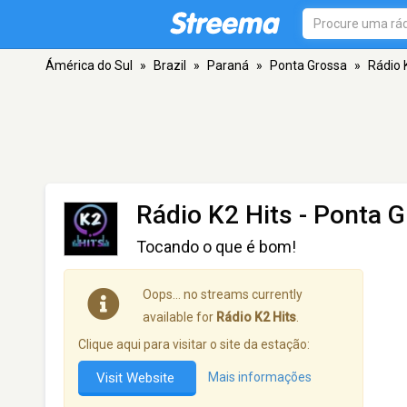
Ámérica do Sul
»
Brazil
»
Paraná
»
Ponta Grossa
»
Rádio 
Rádio K2 Hits
- Ponta G
Tocando o que é bom!
Oops… no streams currently
available for
Rádio K2 Hits
.
Clique aqui para visitar o site da estação:
Visit Website
Mais informações