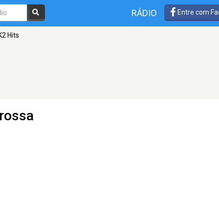
RÁDIO
Entre com Fa
K2 Hits
rossa