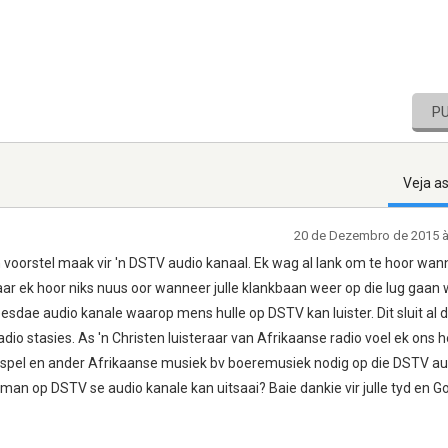
P
Veja a
20 de Dezembro de 2015 
'n voorstel maak vir 'n DSTV audio kanaal. Ek wag al lank om te hoor wann
r ek hoor niks nuus oor wanneer julle klankbaan weer op die lug gaan 
esdae audio kanale waarop mens hulle op DSTV kan luister. Dit sluit al
dio stasies. As 'n Christen luisteraar van Afrikaanse radio voel ek ons h
ospel en ander Afrikaanse musiek bv boeremusiek nodig op die DSTV au
rieman op DSTV se audio kanale kan uitsaai? Baie dankie vir julle tyd en 