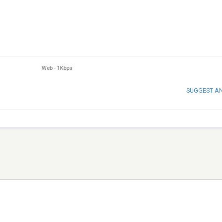
Web
-
1Kbps
SUGGEST A