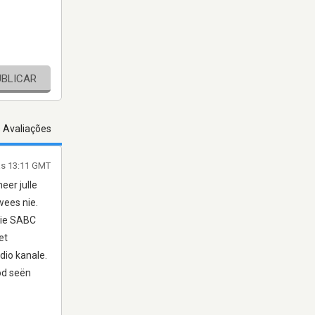
UBLICAR
s Avaliações
às 13:11 GMT
eer julle
wees nie.
 die SABC
et
dio kanale.
God seën