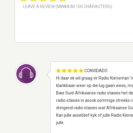
CONVIDADO
Hi daar ek wil graag vir Radio Kierieman 
klankbaan weer op die lug gaan wees, maa
Baie Suid-Afrikaanse radio stasies het de
radio stasies in asook sommige streeks ra
dringend radio stasies wat Afrikaanse G
Kan julle asseblief kyk of julle Radio Kie
julle.