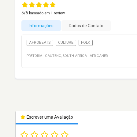
5
/5
baseado em
1
review.
Informações
Dados de Contato
AFROBEATS
CULTURE
FOLK
PRETORIA
·
GAUTENG
,
SOUTH AFRICA
·
AFRICÂNER
Escrever uma Avaliação