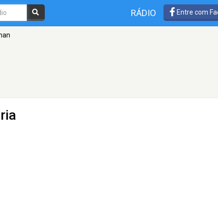
RÁDIO
Entre com Fa
eman
ria