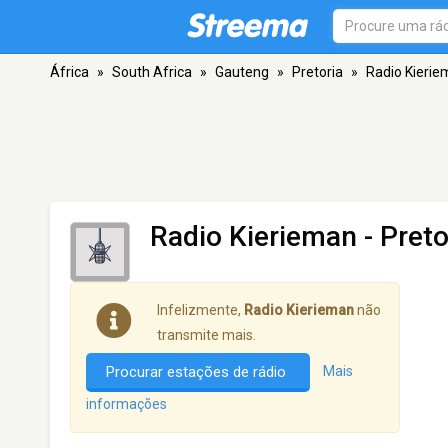
África
»
South Africa
»
Gauteng
»
Pretoria
»
Radio Kieri
Radio Kierieman
- Preto
Infelizmente,
Radio Kierieman
não
transmite mais.
Procurar estações de rádio
Mais
informações