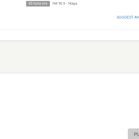
30 tune ins
FM 90.9
-
1Kbps
SUGGEST A
P