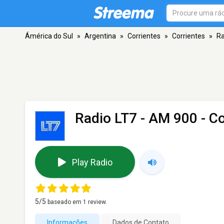
Ámérica do Sul
»
Argentina
»
Corrientes
»
Corrientes
»
Ra
Radio LT7
- AM 900 - Co
Play Radio
5
/5
baseado em
1
review.
Informações
Dados de Contato