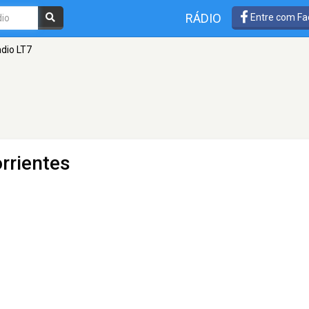
RÁDIO
Entre com Fa
dio LT7
rrientes