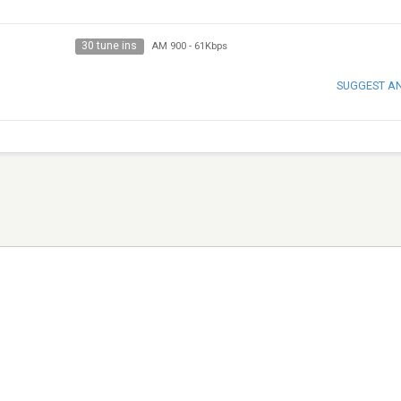
30 tune ins
AM 900
-
61Kbps
SUGGEST A