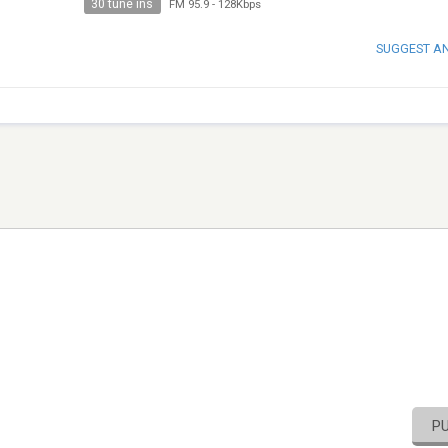
30 tune ins
FM 95.9
-
128Kbps
SUGGEST A
P