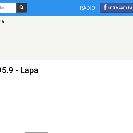
RÁDIO
Entre com Fa
ia
5.9 - Lapa
e