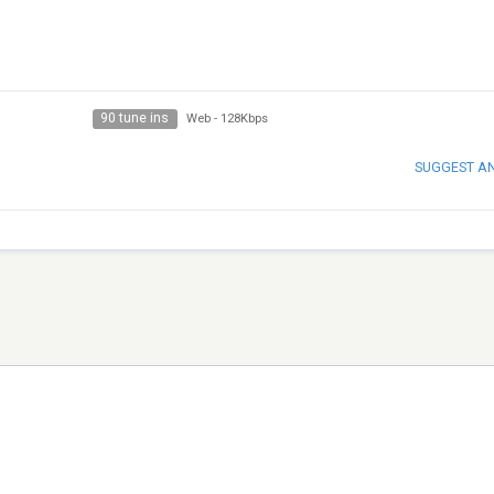
90 tune ins
Web
-
128Kbps
SUGGEST A