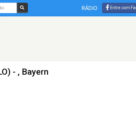
RÁDIO
Entre com Fa
LO)
- , Bayern