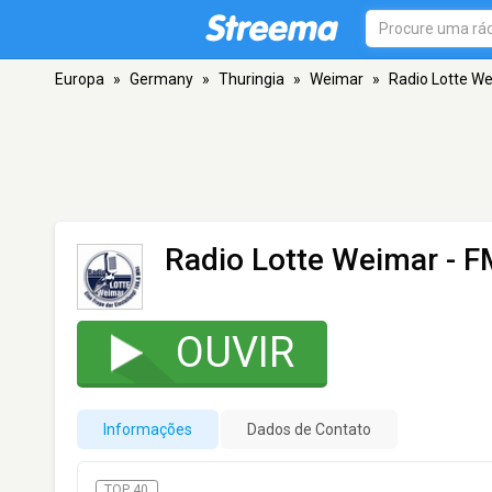
Europa
»
Germany
»
Thuringia
»
Weimar
»
Radio Lotte W
Radio Lotte Weimar
- F
OUVIR
Informações
Dados de Contato
TOP 40