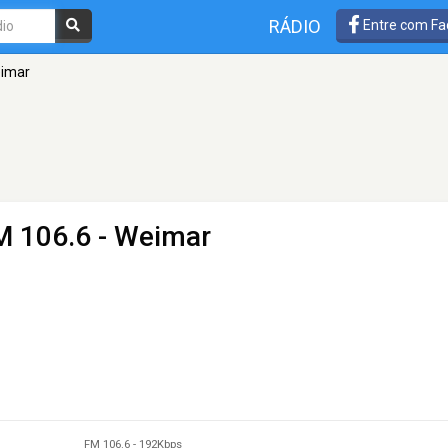
RÁDIO
Entre com Fa
eimar
M 106.6 - Weimar
FM 106.6
-
192Kbps