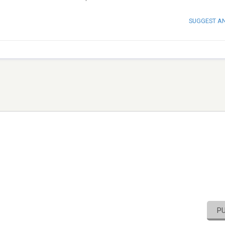
SUGGEST A
P