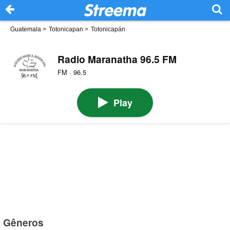
Guatemala
>
Totonicapan
>
Totonicapán
Radio Maranatha 96.5 FM
FM · 96.5
Play
Gêneros