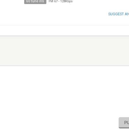
60 tune ins
FM 67
-
128Kbps
SUGGEST A
P