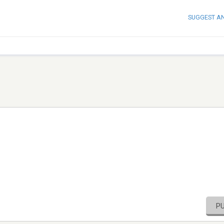
SUGGEST A
P