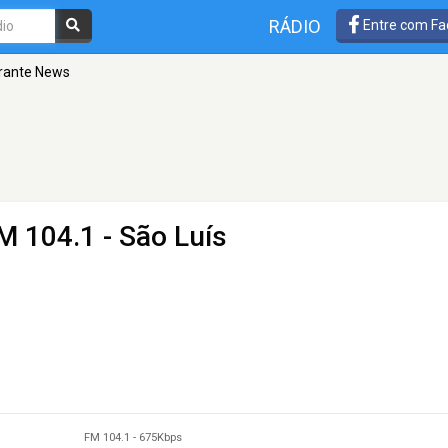
RÁDIO
Entre com Fa
rante News
M 104.1 - São Luís
FM 104.1
-
675Kbps