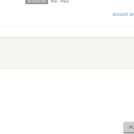
30 tune ins
Web
-
1Kbps
SUGGEST A
P