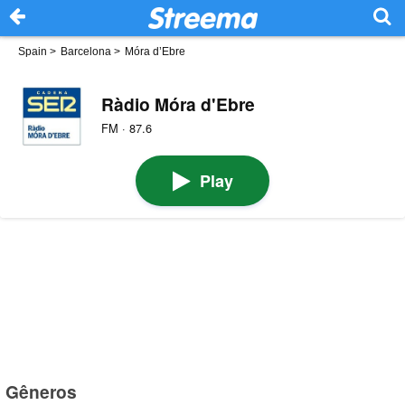
Spain
>
Barcelona
>
Móra d’Ebre
Ràdio Móra d'Ebre
FM · 87.6
Play
Gêneros