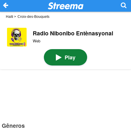
Haiti
>
Croix-des-Bouquets
Radio Nibonibo Entènasyonal
Web
Play
Gêneros