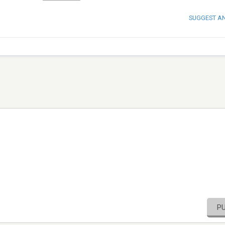
SUGGEST A
P