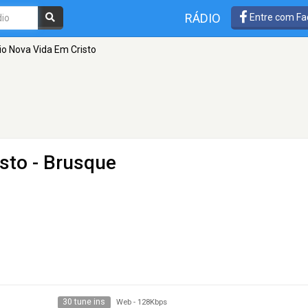
RÁDIO
Entre com Fa
io Nova Vida Em Cristo
sto
- Brusque
30 tune ins
Web
-
128Kbps