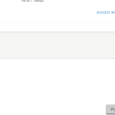
FM 96.1
-
64Kbps
SUGGEST A
P