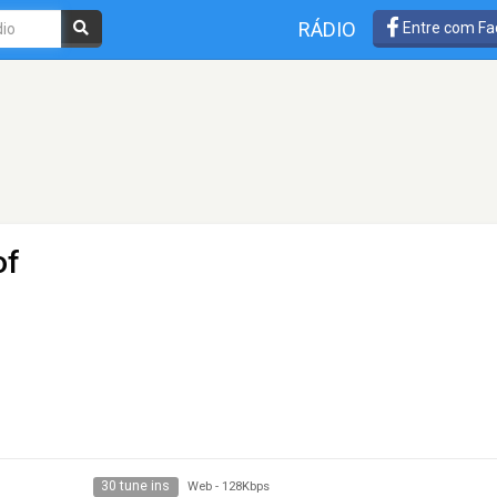
RÁDIO
Entre com Fa
of
30 tune ins
Web
-
128Kbps