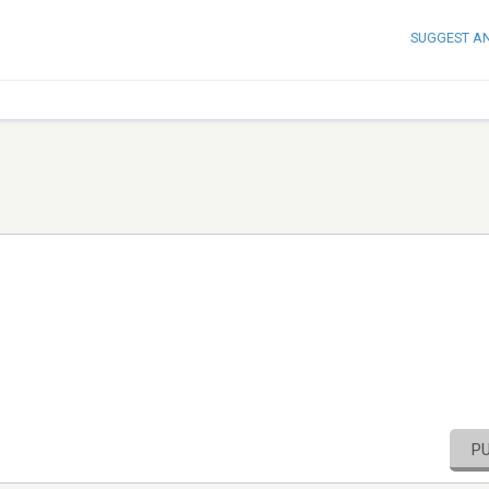
SUGGEST A
P