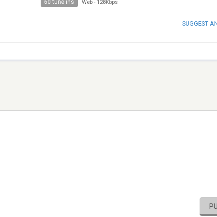
60 tune ins
Web
-
128Kbps
SUGGEST A
P