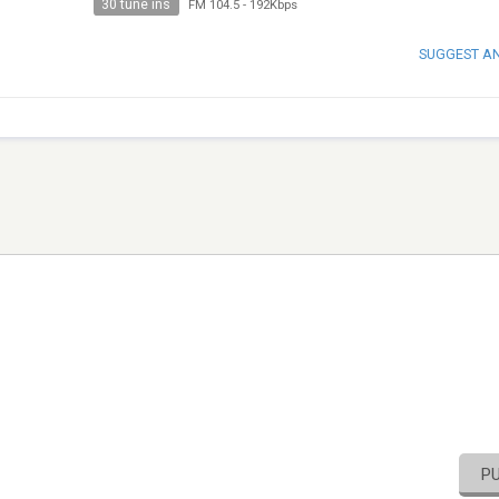
30 tune ins
FM 104.5
-
192Kbps
SUGGEST A
P