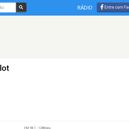
RÁDIO
Entre com Fa
lot
FM 98.1
-
128Kbps