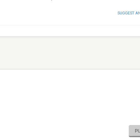
SUGGEST A
P